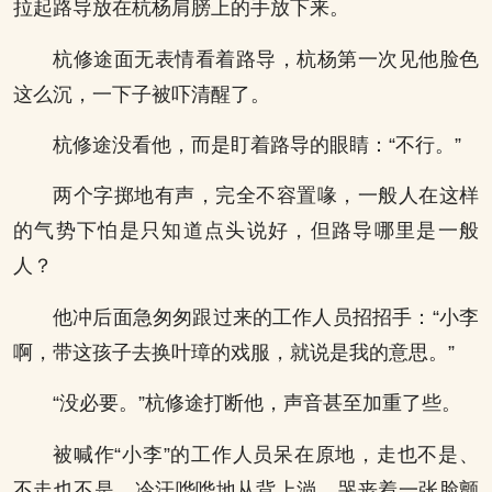
拉起路导放在杭杨肩膀上的手放下来。
杭修途面无表情看着路导，杭杨第一次见他脸色
这么沉，一下子被吓清醒了。
杭修途没看他，而是盯着路导的眼睛：“不行。”
两个字掷地有声，完全不容置喙，一般人在这样
的气势下怕是只知道点头说好，但路导哪里是一般
人？
他冲后面急匆匆跟过来的工作人员招招手：“小李
啊，带这孩子去换叶璋的戏服，就说是我的意思。”
“没必要。”杭修途打断他，声音甚至加重了些。
被喊作“小李”的工作人员呆在原地，走也不是、
不走也不是，冷汗哗哗地从背上淌，哭丧着一张脸颤