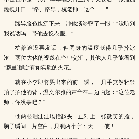
巍巍开口：“路、路导，杭老师，这个……”
路导脸色也沉下来，冲他淡淡瞥了一眼：“没听到
我说话吗，带他去换衣服。”
杭修途没再发话，但周身的温度低得几乎掉冰
渣。两位大佬的视线在空中交汇，其他人几乎能看到
“噼里啪啦”有如实质的火花。
就在小李即将哭出来的前一瞬，一只手突然轻轻
拍了拍他的背，温文尔雅的声音在耳边响起：“这位老
师，你没事吧？”
他两眼泪汪汪地抬起头，正对上一张微笑的脸，
脑子瞬间一片空白，只剩两个字：天——使！