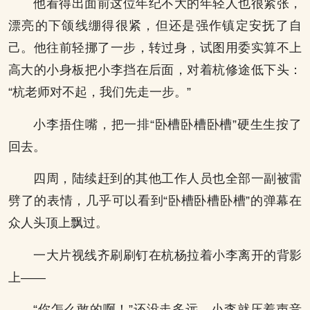
他看得出面前这位年纪不大的年轻人也很紧张，
漂亮的下颌线绷得很紧，但还是强作镇定安抚了自
己。他往前轻挪了一步，转过身，试图用委实算不上
高大的小身板把小李挡在后面，对着杭修途低下头：
“杭老师对不起，我们先走一步。”
小李捂住嘴，把一排“卧槽卧槽卧槽”硬生生按了
回去。
四周，陆续赶到的其他工作人员也全部一副被雷
劈了的表情，几乎可以看到“卧槽卧槽卧槽”的弹幕在
众人头顶上飘过。
一大片视线齐刷刷钉在杭杨拉着小李离开的背影
上——
“你怎么敢的啊！”还没走多远，小李就压着声音