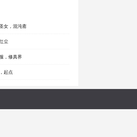
州圣女，混沌斋
笑红尘
测服，修真界
结，起点