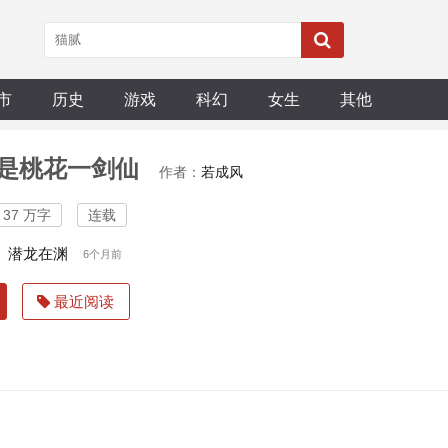
市
历史
游戏
科幻
女生
其他
是桃花一剑仙
作者：
若成风
37 万字
连载
7 潜龙在渊
6个月前
最近阅读