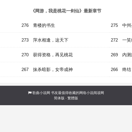
《网游，我是桃花一剑仙》最新章节
276 青楼的书生
275 中
273 萍水相逢，这天下
272 一
270 获得资格，再见桃花
269 内
267 抹杀暗影，女帝成神
266 终
歌曲小说网
书友最值得收藏的网络小说阅读网
简体版
·
繁體版