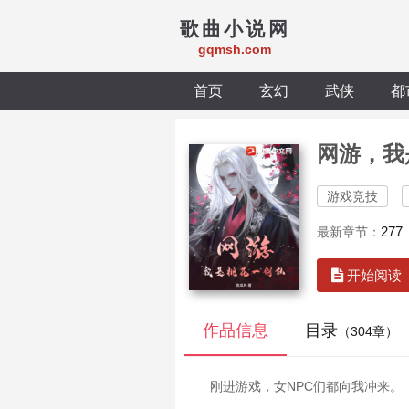
歌曲小说网
gqmsh.com
首页
玄幻
武侠
都
网游，我
游戏竞技
27
最新章节：
开始阅读
作品信息
目录
（304章）
刚进游戏，女NPC们都向我冲来。