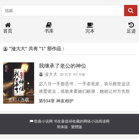
首页
书库
完本
足迹
"淦大大" 共有 "1" 部作品：
我继承了老公的神位
淦大大
60 万字 9个月前
宓八月一手善恶书，一手牵崽崽，表示救世这活
谁爱谁去，谁敢来要她们献身，她就让对方先祭
天。 穿越半年后的宓八月被管家告丧，并获得从
玄幻 / 连载
第934章 神友相护
未见过的老公遗产才知道，她一直以为穿的是古
代种田，实际上却是神鬼灵异。 养了半年的崽崽
还是个未来献身救世的救世主，作为未来救世主
歌曲小说网
书友最值得收藏的网络小说阅读网
简体版
·
繁體版
的娘，故事一开始就得为爱祭天。 是作为人去
死，还是作为神去浪？这还需要考虑吗？